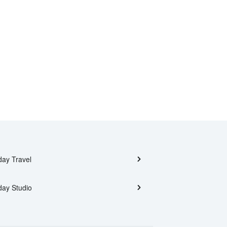
day Travel
day Studio