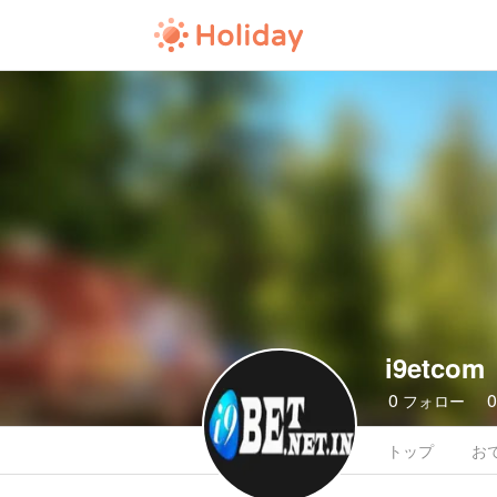
i9etcom
0
フォロー
トップ
お