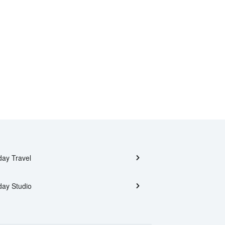
day Travel
day Studio