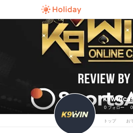
k9wincas
0
フォロー
トップ
お