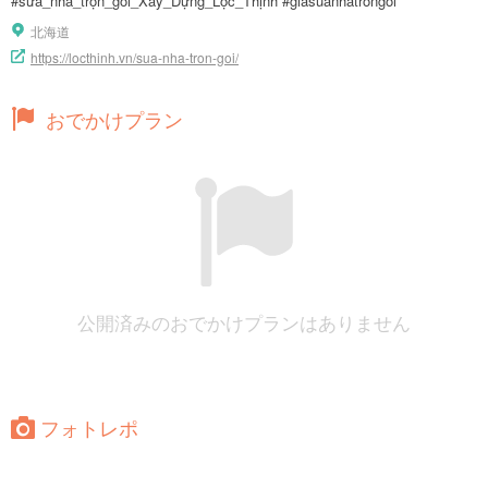
#sửa_nhà_trọn_gói_Xây_Dựng_Lộc_Thịnh #giasuanhatrongoi
北海道
https://locthinh.vn/sua-nha-tron-goi/
おでかけプラン
公開済みのおでかけプランはありません
フォトレポ