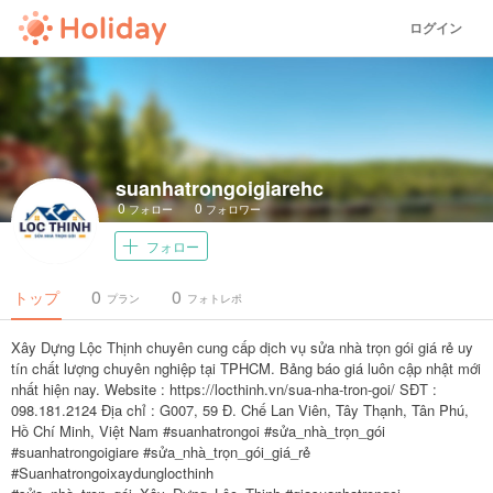
ログイン
suanhatrongoigiarehc
0
0
フォロー
フォロワー
フォロー
0
0
トップ
プラン
フォトレポ
Xây Dựng Lộc Thịnh chuyên cung cấp dịch vụ sửa nhà trọn gói giá rẻ uy
tín chất lượng chuyên nghiệp tại TPHCM. Bảng báo giá luôn cập nhật mới
nhất hiện nay. Website : https://locthinh.vn/sua-nha-tron-goi/ SĐT :
098.181.2124 Địa chỉ : G007, 59 Đ. Chế Lan Viên, Tây Thạnh, Tân Phú,
Hồ Chí Minh, Việt Nam #suanhatrongoi #sửa_nhà_trọn_gói
#suanhatrongoigiare #sửa_nhà_trọn_gói_giá_rẻ
#Suanhatrongoixaydunglocthinh