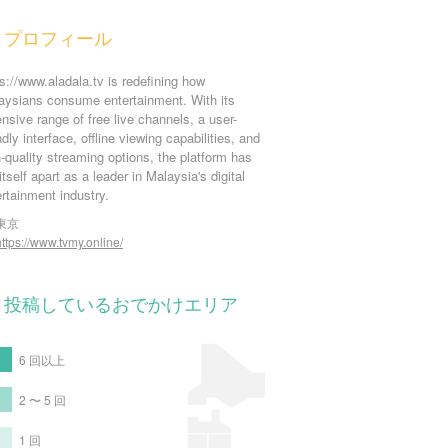
プロフィール
s://www.aladala.tv is redefining how
aysians consume entertainment. With its
nsive range of free live channels, a user-
ndly interface, offline viewing capabilities, and
-quality streaming options, the platform has
itself apart as a leader in Malaysia's digital
rtainment industry.
東京
https://www.tvmy.online/
投稿しているおでかけエリア
6 回以上
2 〜 5 回
1 回