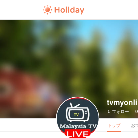
tvmyonl
0
フォロー
トップ
お