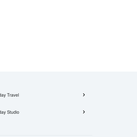
day Travel
day Studio