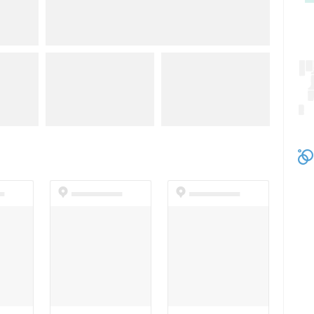
t
dummyspot
dummyspot