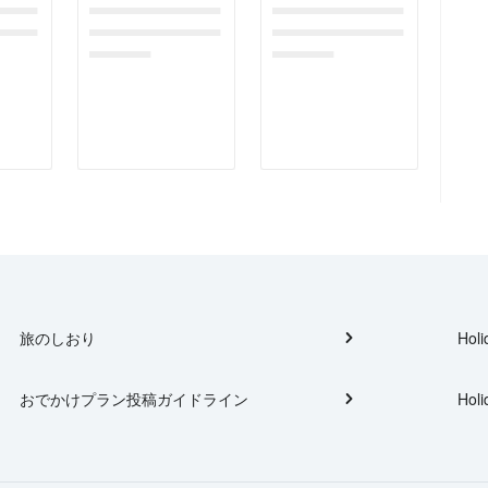
gefor
dummymessagefor
dummymessagefor
tplac
photoreportplac
photoreportplac
eholder
eholder
旅のしおり
Holi
おでかけプラン投稿ガイドライン
Holi