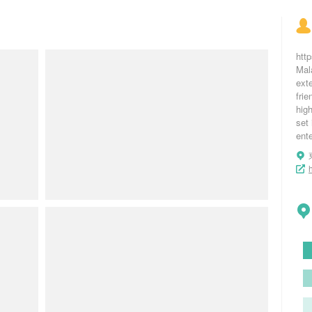
http
Mal
exte
frie
high
set 
ente