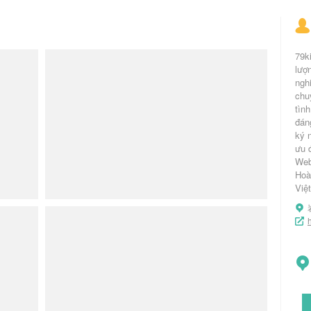
79k
lượ
ngh
chu
tìn
đán
ký 
ưu đ
Webs
Hoà
Việ