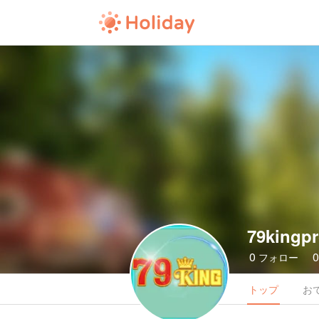
79kingpr
0
フォロー
トップ
お