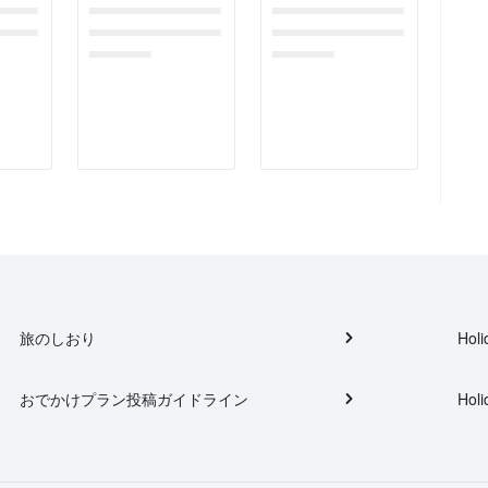
gefor
dummymessagefor
dummymessagefor
tplac
photoreportplac
photoreportplac
eholder
eholder
旅のしおり
Holi
おでかけプラン投稿ガイドライン
Holi