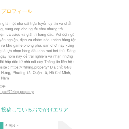
プロフィール
ing là một nhà cái trực tuyến uy tín và chất
ng, cung cấp cho người chơi những trải
iệm cá cược và giải trí hàng đầu. Với đội ngũ
yên nghiệp, dịch vụ chăm sóc khách hàng tận
h và kho game phong phú, sân chơi này xứng
g là lựa chọn hàng đầu cho mọi bet thủ. Đăng
ngay hôm nay để trải nghiệm và nhận những
ãi hấp dẫn từ nhà cái này Thông tin liên hệ :
ite : https://79king.property/ Địa chỉ: 84/8
 Hưng, Phường 13, Quận 10, Hồ Chí Minh,
t Nam
岩手
https://79king.property/
投稿しているおでかけエリア
6 回以上