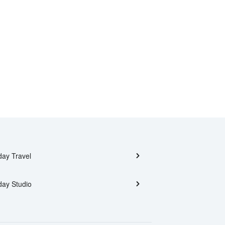
day Travel
day Studio