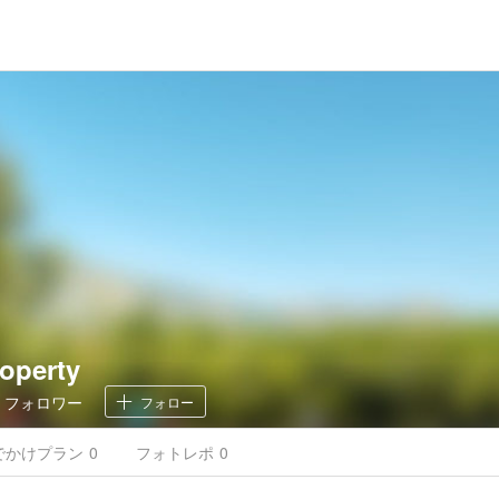
operty
0
フォロワー
フォロー
でかけ
プラン
0
フォトレポ
0