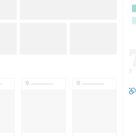
t
dummyspot
dummyspot