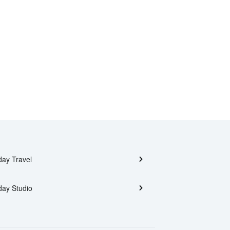
day Travel
day Studio