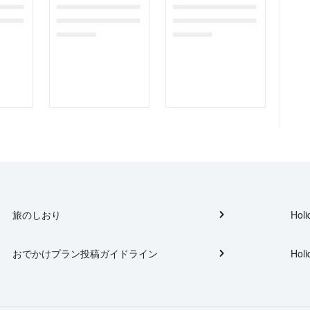
gefor
dummymessagefor
dummymessagefor
tplac
photoreportplac
photoreportplac
eholder
eholder
旅のしおり
Holi
おでかけプラン投稿ガイドライン
Holi