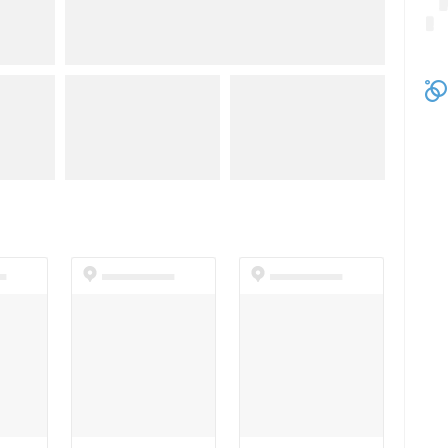
t
dummyspot
dummyspot