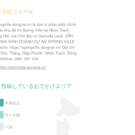
プロフィール
ngville.dongnai.vn là đơn vị phân phối chính
n khu đô thị Spring Ville tại Nhơn Trạch,
g Nai của Chủ đầu tư Gamuda Land. VĂN
ÒNG KINH DOANH DỰ ÁN SPRING VILLE
ite: https://springville.dongnai.vn/ Địa chỉ:
 Đức Thắng, Hiệp Phước, Nhơn Trạch, Đồng
 Hotline: 0961 397 104
https://springville.dongnai.vn/
投稿しているおでかけエリア
6 回以上
2 〜 5 回
1 回