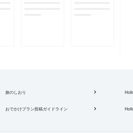
gefor
dummymessagefor
dummymessagefor
tplac
photoreportplac
photoreportplac
eholder
eholder
旅のしおり
Holi
おでかけプラン投稿ガイドライン
Holi