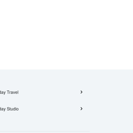
day Travel
day Studio