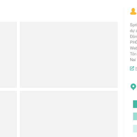
Spri
dự á
Đồn
PH
Webs
Tôn
Nai