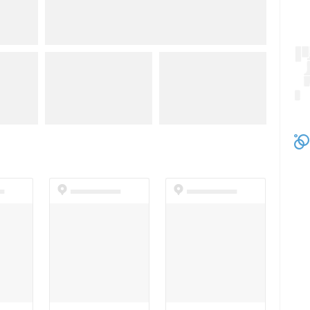
t
dummyspot
dummyspot