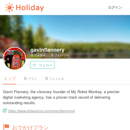
ログイン
gavinflannery
0
0
フォロー
フォロワー
フォロー
0
0
トップ
プラン
フォトレポ
Gavin Flannery, the visionary founder of My Robot Monkey, a premier
digital marketing agency, has a proven track record of delivering
outstanding results.
https://www.slideserve.com/gavinflannery4
おでかけプラン