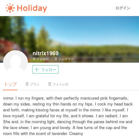
ログイン
nitrix1969
0
0
フォロー
フォロワー
フォロー
0
0
トップ
プラン
フォトレポ
mirror. I run my fingers, with their perfectly manicured pink fingernails,
down my sides, resting my thin hands on my hips. I cock my head back
and forth, making kissing faces at myself in the mirror. I like myself. I
love myself. I am grateful for my life, and it shows. I am radiant. I am
She and, in the morning light, dancing through the panes behind me and
the lace sheer, I am young and lovely. A few turns of the cap and the
room fills with the scent of lavender. Creamy