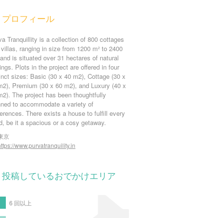
プロフィール
a Tranquillity is a collection of 800 cottages
villas, ranging in size from 1200 m² to 2400
and is situated over 31 hectares of natural
ings. Plots in the project are offered in four
inct sizes: Basic (30 x 40 m2), Cottage (30 x
m2), Premium (30 x 60 m2), and Luxury (40 x
m2). The project has been thoughtfully
nned to accommodate a variety of
erences. There exists a house to fulfill every
d, be it a spacious or a cosy getaway.
東京
https://www.purvatranquility.in
投稿しているおでかけエリア
6 回以上