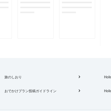
gefor
dummymessagefor
dummymessagefor
tplac
photoreportplac
photoreportplac
eholder
eholder
旅のしおり
Holi
おでかけプラン投稿ガイドライン
Holi