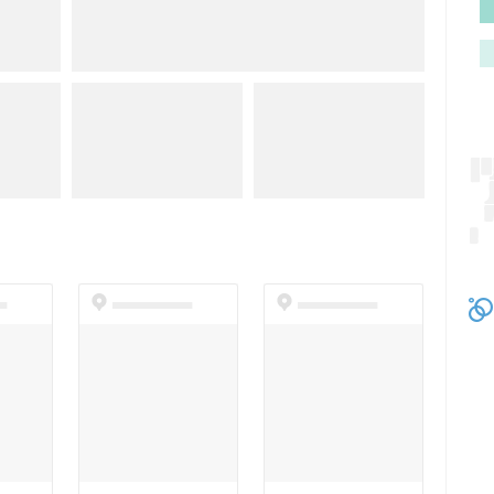
t
dummyspot
dummyspot