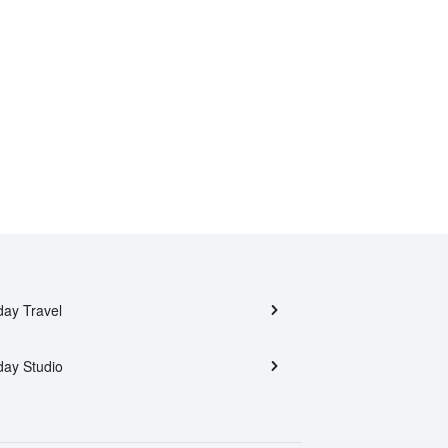
day Travel
day Studio