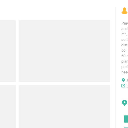
Purv
and 
m², 
sett
dist
50 
60 
pla
pref
nee