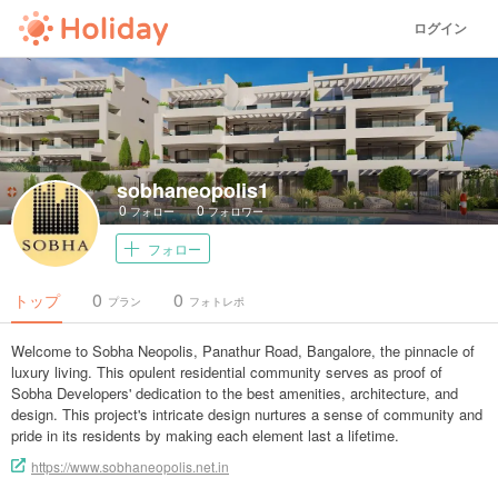
ログイン
sobhaneopolis1
0
0
フォロー
フォロワー
フォロー
0
0
トップ
プラン
フォトレポ
Welcome to Sobha Neopolis, Panathur Road, Bangalore, the pinnacle of
luxury living. This opulent residential community serves as proof of
Sobha Developers' dedication to the best amenities, architecture, and
design. This project's intricate design nurtures a sense of community and
pride in its residents by making each element last a lifetime.
https://www.sobhaneopolis.net.in