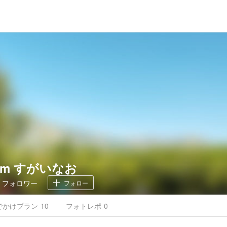
.com すがいなお
2
フォロワー
フォロー
でかけ
プラン
10
フォトレポ
0