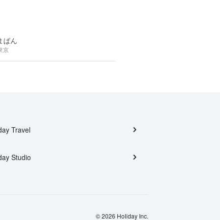
まぱん
東京
day Travel
day Studio
© 2026 Holiday Inc.