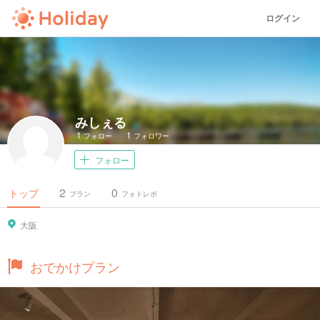
ログイン
みしぇる
1
1
フォロー
フォロワー
フォロー
2
0
トップ
プラン
フォトレポ
大阪
おでかけプラン