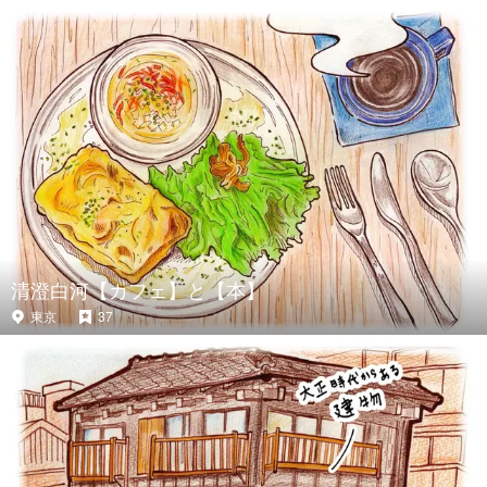
清澄白河【カフェ】と【本】
東京
37