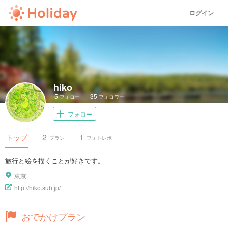
ログイン
hiko
5
35
フォロー
フォロワー
フォロー
2
1
トップ
プラン
フォトレポ
旅行と絵を描くことが好きです。
東京
http://hiko.sub.jp/
おでかけプラン