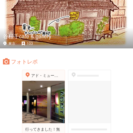
谷根千cafe & gallery
東京
103
フォトレポ
アド・ミュージアム東京
dummyspot
行ってきました！無
dummymessagefor