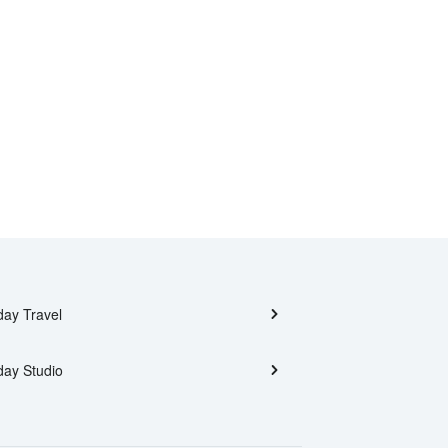
day Travel
day Studio