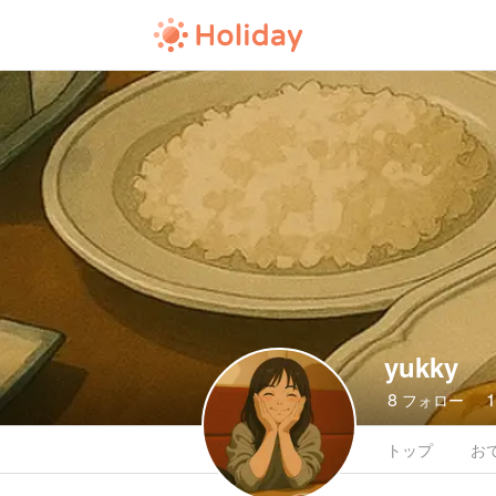
yukky
8
フォロー
トップ
お