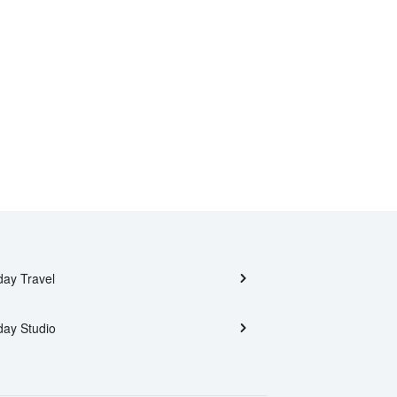
day Travel
day Studio