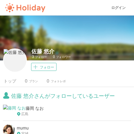
ログイン
佐藤 悠介
3
0
フォロー
フォロワー
フォロー
0
0
トップ
プラン
フォトレポ
佐藤 悠介さんがフォローしているユーザー
藤岡 なお
広島
mumu
宮城