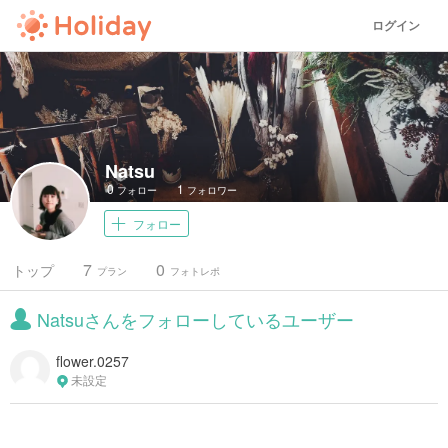
ログイン
Natsu
0
1
フォロー
フォロワー
フォロー
7
0
トップ
プラン
フォトレポ
Natsuさんをフォローしているユーザー
flower.0257
未設定