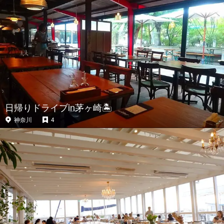
日帰りドライブin茅ヶ崎🏝
神奈川
4