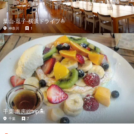
葉山-逗子-横浜ドライブ⛵️
神奈川
1
千葉 南房総trip🏝
千葉
7