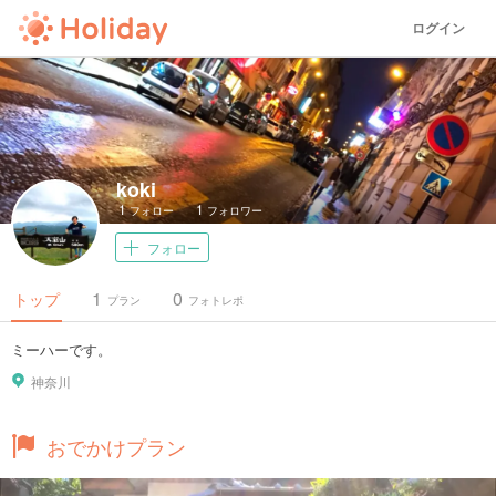
ログイン
koki
1
1
フォロー
フォロワー
フォロー
1
0
トップ
プラン
フォトレポ
ミーハーです。
神奈川
おでかけプラン