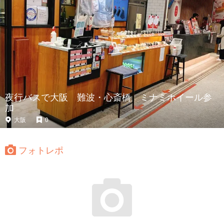
夜行バスで大阪 難波・心斎橋 ミナミホイール参
加
大阪
0
フォトレポ