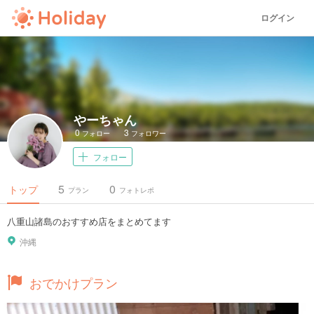
ログイン
やーちゃん
0
3
フォロー
フォロワー
フォロー
5
0
トップ
プラン
フォトレポ
八重山諸島のおすすめ店をまとめてます
沖縄
おでかけプラン