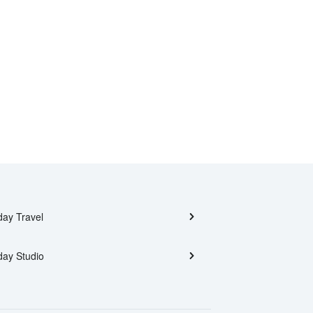
day Travel
day Studio