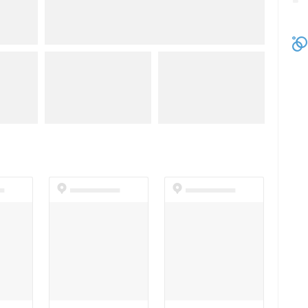
t
dummyspot
dummyspot