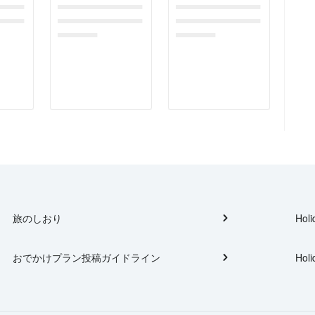
gefor
dummymessagefor
dummymessagefor
tplac
photoreportplac
photoreportplac
eholder
eholder
旅のしおり
Holi
おでかけプラン投稿ガイドライン
Holi