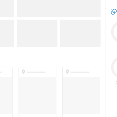
t
dummyspot
dummyspot