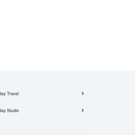
day Travel
day Studio