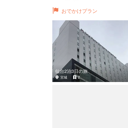
おでかけプラン
仙台2泊3日の旅
宮城
2