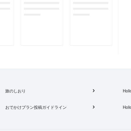
gefor
dummymessagefor
dummymessagefor
tplac
photoreportplac
photoreportplac
eholder
eholder
旅のしおり
Holi
おでかけプラン投稿ガイドライン
Holi