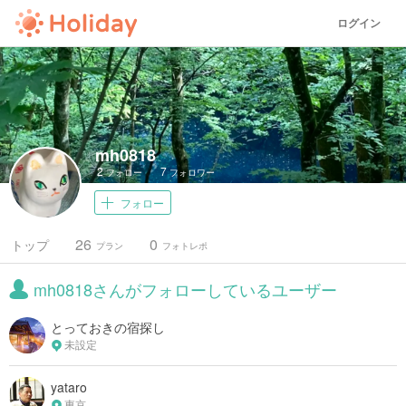
ログイン
mh0818
2
7
フォロー
フォロワー
フォロー
26
0
トップ
プラン
フォトレポ
mh0818さんがフォローしているユーザー
とっておきの宿探し
未設定
yataro
東京