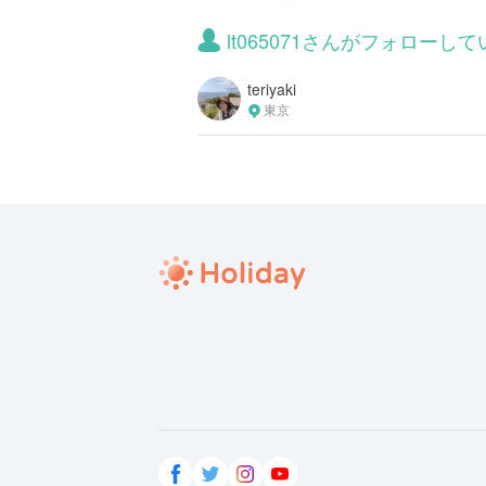
lt065071さんがフォローし
teriyaki
東京