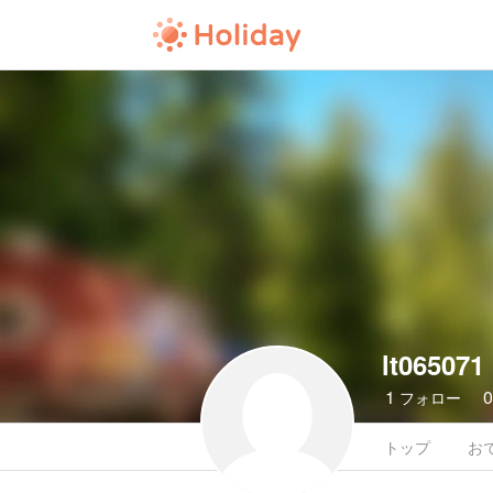
lt065071
1
フォロー
トップ
お