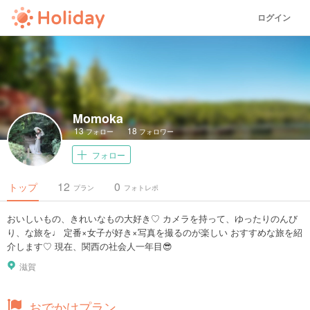
ログイン
Momoka
13
18
フォロー
フォロワー
フォロー
12
0
トップ
プラン
フォトレポ
おいしいもの、きれいなもの大好き♡ カメラを持って、ゆったりのんび
り、な旅を♩ 定番×女子が好き×写真を撮るのが楽しい おすすめな旅を紹
介します♡ 現在、関西の社会人一年目😎
滋賀
おでかけプラン