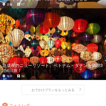
京都
17
急成長のニューリゾート、ベトナム・ダナンを満喫3
泊4日旅！
海外
34
おでかけプランをもっとみる
フォトレポ