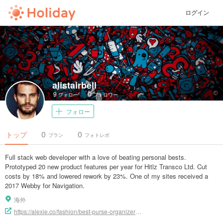
ログイン
alistairbell
9
0
フォロー
フォロワー
フォロー
0
0
トップ
プラン
フォトレポ
Full stack web developer with a love of beating personal bests.
Prototyped 20 new product features per year for Hitlz Transco Ltd. Cut
costs by 18% and lowered rework by 23%. One of my sites received a
2017 Webby for Navigation.
海外
https://alexie.co/fashion/best-purse-organizers-designer-bags/