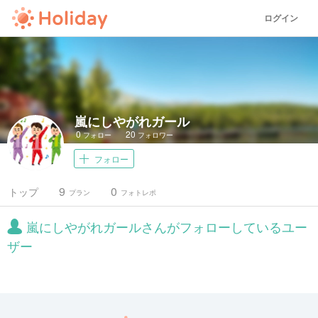
ログイン
嵐にしやがれガール
0
20
フォロー
フォロワー
フォロー
9
0
トップ
プラン
フォトレポ
嵐にしやがれガールさんがフォローしているユー
ザー