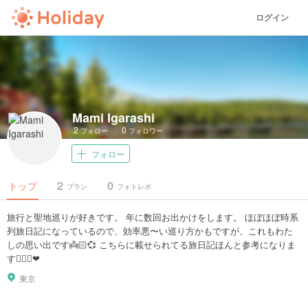
ログイン
Mami Igarashi
2
0
フォロー
フォロワー
フォロー
2
0
トップ
プラン
フォトレポ
旅行と聖地巡りが好きです。 年に数回お出かけをします。 ほぼほぼ時系
列旅日記になっているので、効率悪〜い巡り方かもですが、これもわた
しの思い出です👼🏻💞 こちらに載せられてる旅日記ほんと参考になりま
す✊🏻🌟❤
東京