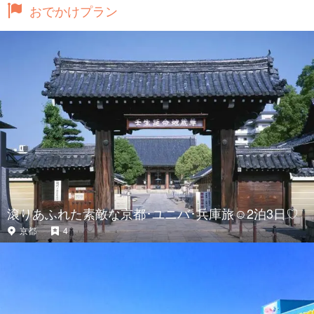
おでかけプラン
滾りあふれた素敵な京都･ユニバ･兵庫旅☺️2泊3日♡
京都
4