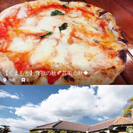
【くまもと】食欲の秋🍂芸術の秋🍁
熊本
2