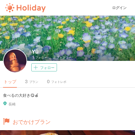
ログイン
Yü
1
2
フォロー
フォロワー
フォロー
3
0
トップ
プラン
フォトレポ
食べるの大好き😋🍎
長崎
おでかけプラン