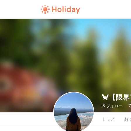
🦀【限
5
フォロー
トップ
お