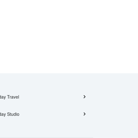
day Travel
day Studio