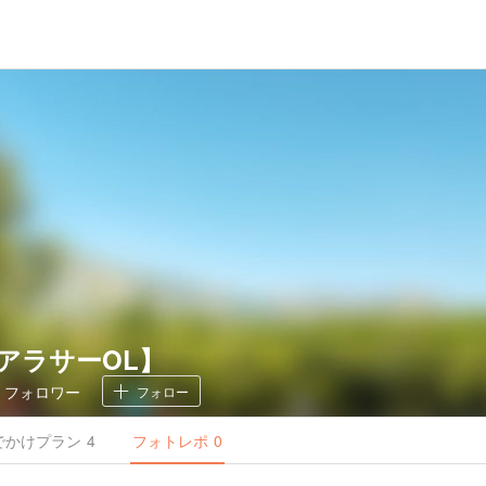
界アラサーOL】
7
フォロワー
フォロー
でかけ
プラン
4
フォトレポ
0