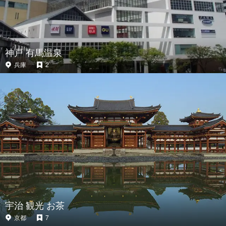
神戸 有馬温泉
兵庫
2
宇治 観光 お茶
京都
7