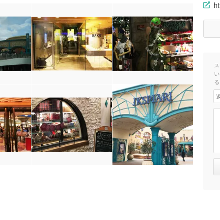
ht
ス
い
る