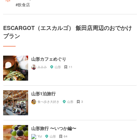
#飲食店
ESCARGOT（エスカルゴ） 飯田店周辺のおでかけ
プラン
山形カフェめぐり
みみみ
山形
11
山形1泊旅行
食べ歩き大好き
山形
3
山形旅行 〜いつか編〜
Yui
山形
64