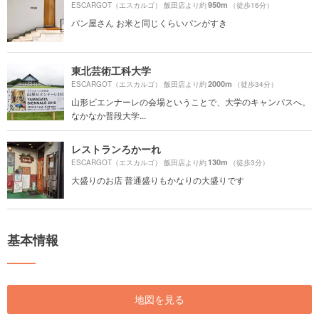
950m
ESCARGOT（エスカルゴ） 飯田店より約
（徒歩16分）
パン屋さん お米と同じくらいパンがすき
東北芸術工科大学
2000m
ESCARGOT（エスカルゴ） 飯田店より約
（徒歩34分）
山形ビエンナーレの会場ということで、大学のキャンパスへ。
なかなか普段大学...
レストランろかーれ
130m
ESCARGOT（エスカルゴ） 飯田店より約
（徒歩3分）
大盛りのお店 普通盛りもかなりの大盛りです
基本情報
地図を見る