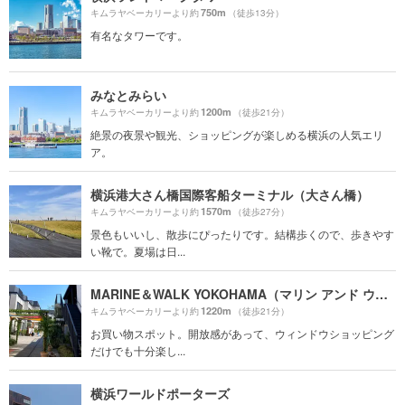
750m
キムラヤベーカリーより約
（徒歩13分）
有名なタワーです。
みなとみらい
1200m
キムラヤベーカリーより約
（徒歩21分）
絶景の夜景や観光、ショッピングが楽しめる横浜の人気エリ
ア。
横浜港大さん橋国際客船ターミナル（大さん橋）
1570m
キムラヤベーカリーより約
（徒歩27分）
景色もいいし、散歩にぴったりです。結構歩くので、歩きやす
い靴で。夏場は日...
MARINE＆WALK YOKOHAMA（マリン アンド ウォーク ヨコハマ）
1220m
キムラヤベーカリーより約
（徒歩21分）
お買い物スポット。開放感があって、ウィンドウショッピング
だけでも十分楽し...
横浜ワールドポーターズ