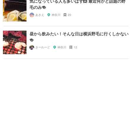
気になっている人も多いはず🙆 最近何かと話題の野
毛のみ🍻
あきえ
神奈川
20
昼から飲みたい！そんな日は横浜野毛に行くしかない
🍻
きーわーど
神奈川
12