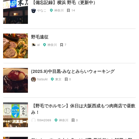
【備忘記録】横浜 野毛（更新中）
やなこ
神奈川
14
野毛遠征
ai
神奈川
7
(2025.9)中目黒-みなとみらいウォーキング
hatsuki
東京
0
【野毛でホルモン】休日は大阪西成もつ肉商店で昼飲
み！
f0942069
神奈川
0