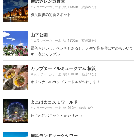
横浜赤レンガ倉庫
1350m
キムラヤベーカリーより約
（徒歩23分）
横浜散歩の定番スポット
山下公園
1700m
キムラヤベーカリーより約
（徒歩29分）
景色もいいし、ベンチもあるし、芝生で足を伸ばすのもいいで
す。夜はカップル...
カップヌードルミュージアム 横浜
1070m
キムラヤベーカリーより約
（徒歩18分）
オリジナルのカップヌードルが作れます！
よこはまコスモワールド
910m
キムラヤベーカリーより約
（徒歩16分）
わにわにパニックとかやりたい
横浜ランドマークタワー