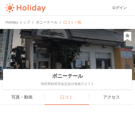
ログイン
Holiday トップ
ポニーテール
口コミ一覧
ポニーテール
秋田県秋田市金足追分海老穴２７１
写真・動画
口コミ
アクセス