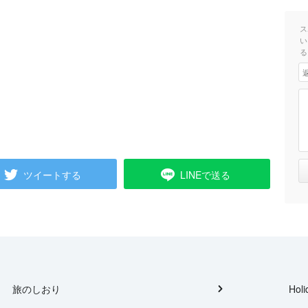
ス
い
る
ツイートする
LINEで送る
旅のしおり
Holi