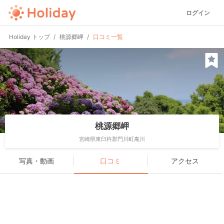
ログイン
Holiday トップ
桃源郷岬
口コミ一覧
桃源郷岬
宮崎県東臼杵郡門川町庵川
写真・動画
口コミ
アクセス