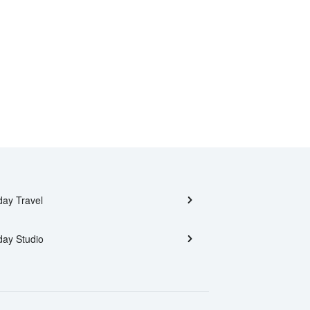
day Travel
day Studio