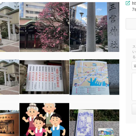
h
7
ス
い
る