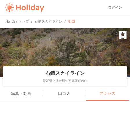
ログイン
Holiday トップ
石鎚スカイライン
地図
石鎚スカイライン
愛媛県上浮穴郡久万高原町若山
写真・動画
口コミ
アクセス