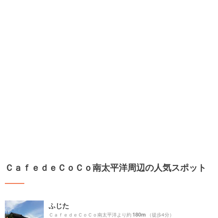
ＣａｆｅｄｅＣｏＣｏ南太平洋周辺の人気スポット
ふじた
180m
ＣａｆｅｄｅＣｏＣｏ南太平洋より約
（徒歩4分）