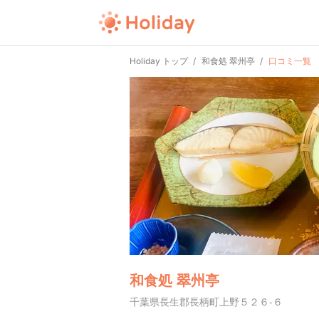
Holiday トップ
和食処 翠州亭
口コミ一覧
和食処 翠州亭
千葉県長生郡長柄町上野５２６-６