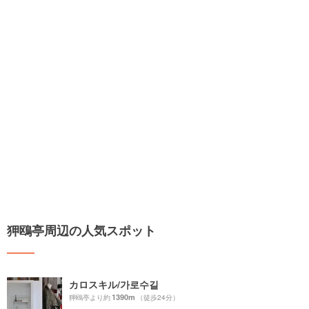
狎鴎亭周辺の人気スポット
カロスキル/가로수길
1390m
狎鴎亭より約
（徒歩24分）