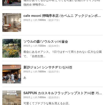
徴的🌼 狎鴨亭ロ...
cafe mooni 狎鴎亭本店 /カペムニ アックジョンポンジョム / 카페무니 압구정본점
1000m
狎鴎亭より約
（徒歩17分）
ソウルの森/ソウルスッ/서울숲
1550m
狎鴎亭より約
（徒歩26分）
都会にあるオアシス。 1日ではすべて周りきれない広大な公園
で、「自然生態...
新沙ジョン/ シンサチヂミ/신사전
1600m
狎鴎亭より約
（徒歩27分）
あ
SAPPUN カロスキルフラッグシップストア/사뿐 가로수길플래그십스토어
1450m
狎鴎亭より約
（徒歩25分）
可愛くてプチプラな靴を買えるお店。