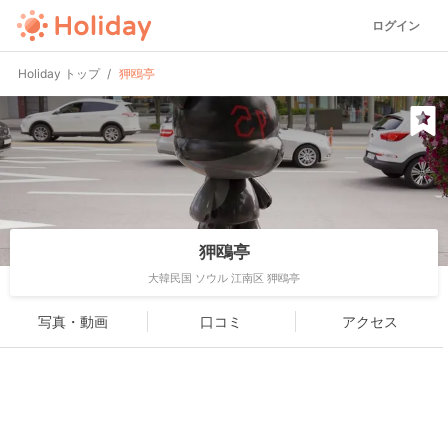
ログイン
Holiday トップ
狎鴎亭
狎鴎亭
大韓民国 ソウル 江南区 狎鴎亭
写真・動画
口コミ
アクセス