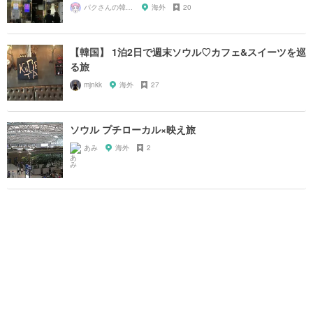
パクさんの韓国旅行相談
海外
20
【韓国】 1泊2日で週末ソウル♡カフェ&スイーツを巡
る旅
mjnkk
海外
27
ソウル プチローカル×映え旅
あみ
海外
2