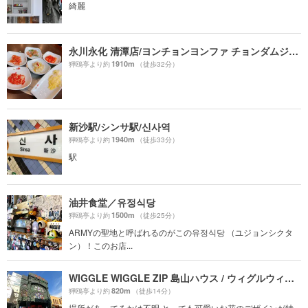
綺麗
永川永化 清潭店/ヨンチョンヨンファ チョンダムジョム/영천영화 청담점
1910m
狎鴎亭より約
（徒歩32分）
新沙駅/シンサ駅/신사역
1940m
狎鴎亭より約
（徒歩33分）
駅
油井食堂／유정식당
1500m
狎鴎亭より約
（徒歩25分）
ARMYの聖地と呼ばれるのがこの유정식당 （ユジョンシクタ
ン）！このお店...
WIGGLE WIGGLE ZIP 島山ハウス / ウィグルウィグルチッ トサンハウス / 위글위글집 도산하우스
820m
狎鴎亭より約
（徒歩14分）
場所があってるかは不明 とっても可愛いお花のデザインが特