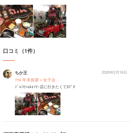
口コミ（1件）
ちか王
2020年2月16日
ｿｩﾙ 年末挨拶＋女子会
ｼﾞｮﾝｾﾝﾑﾙｫﾝﾘｰ店に行きたくてﾛﾃﾞｵ