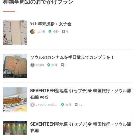
狎鴎亭周辺のおでかけプラン
ｿｩﾙ 年末挨拶＋女子会
ちか王
海外
0
ソウルのカンナムを半日散歩でカンブラを！
seijiro
海外
1
SEVENTEEN聖地巡り(セブチ)💎 韓国旅行・ソウル滞
在編 ver2
パクさんの韓国旅行相談
海外
19
SEVENTEEN聖地巡り(セブチ)💎 韓国旅行・ソウル滞
在編