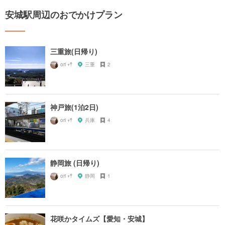
安城駅周辺のおでかけプラン
三重旅(日帰り)
ori‪‪ 𖥧𖤣
三重
2
神戸旅(1泊2日)
ori‪‪ 𖥧𖤣
兵庫
4
静岡旅 (日帰り)
ori‪‪ 𖥧𖤣
静岡
1
花咲かタイムズ【愛知・安城】