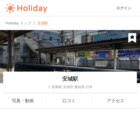
ログイン
Holiday トップ
安城駅
安城駅
１ 昭和町 安城市 愛知県 日本
写真・動画
口コミ
アクセス