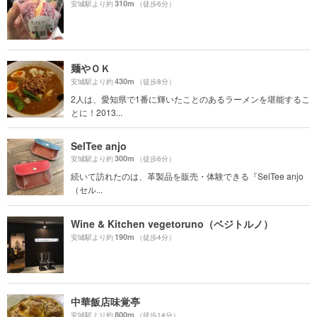
310m
安城駅より約
（徒歩6分）
麺やＯＫ
430m
安城駅より約
（徒歩8分）
2人は、愛知県で1番に輝いたことのあるラーメンを堪能するこ
とに！2013...
SelTee anjo
300m
安城駅より約
（徒歩6分）
続いて訪れたのは、革製品を販売・体験できる『SelTee anjo
（セル...
Wine & Kitchen vegetoruno（ベジトルノ）
190m
安城駅より約
（徒歩4分）
中華飯店味覚亭
800m
安城駅より約
（徒歩14分）