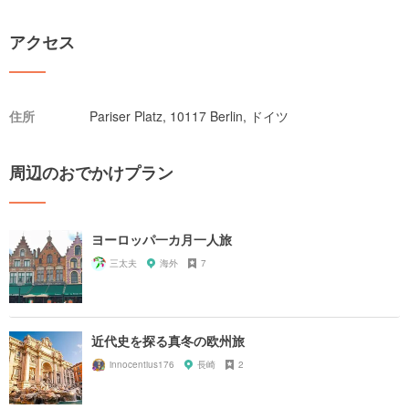
アクセス
住所
Pariser Platz, 10117 Berlin, ドイツ
周辺のおでかけプラン
ヨーロッパ一カ月一人旅
三太夫
海外
7
近代史を探る真冬の欧州旅
innocentius176
長崎
2