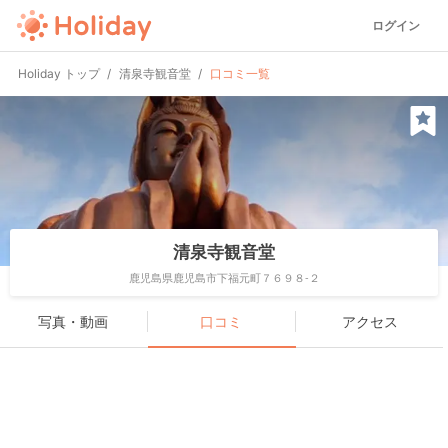
ログイン
Holiday トップ
清泉寺観音堂
口コミ一覧
清泉寺観音堂
鹿児島県鹿児島市下福元町７６９８-２
写真・動画
口コミ
アクセス