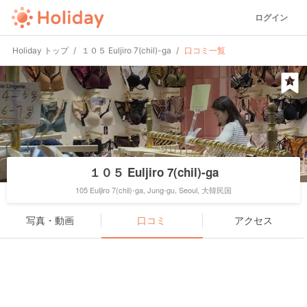
ログイン
Holiday トップ
１０５ Euljiro 7(chil)-ga
口コミ一覧
１０５ Euljiro 7(chil)-ga
105 Euljiro 7(chil)-ga, Jung-gu, Seoul, 大韓民国
写真・動画
口コミ
アクセス