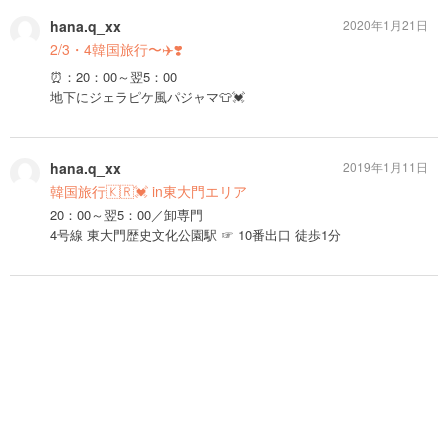
hana.q_xx
2020年1月21日
2/3・4韓国旅行〜✈️❣️
⏰：20：00～翌5：00
地下にジェラピケ風パジャマ👕💓
hana.q_xx
2019年1月11日
韓国旅行🇰🇷💓 in東大門エリア
20：00～翌5：00／卸専門
4号線 東大門歴史文化公園駅 ☞ 10番出口 徒歩1分