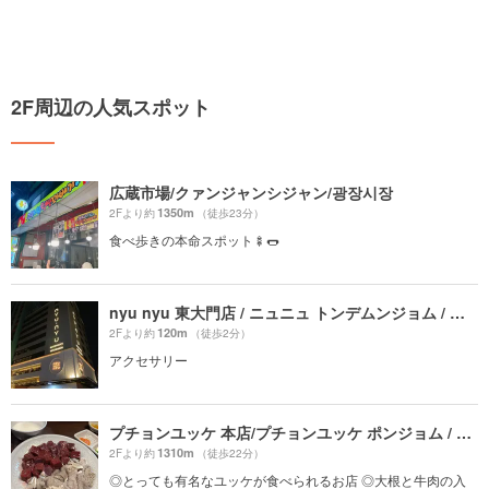
2F周辺の人気スポット
広蔵市場/クァンジャンシジャン/광장시장
1350m
2Fより約
（徒歩23分）
食べ歩きの本命スポット🍢🌭
nyu nyu 東大門店 / ニュニュ トンデムンジョム / 뉴뉴 동대문점
120m
2Fより約
（徒歩2分）
アクセサリー
プチョンユッケ 本店/プチョンユッケ ポンジョム / 부촌육회 본점プチョンユッケ 本店
1310m
2Fより約
（徒歩22分）
◎とっても有名なユッケが食べられるお店 ◎大根と牛肉の入