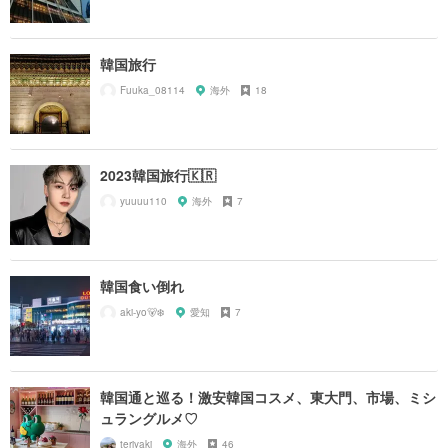
韓国旅行
Fuuka_08114
海外
18
2023韓国旅行🇰🇷
yuuuu110
海外
7
韓国食い倒れ
aki-yo🐻‍❄️
愛知
7
韓国通と巡る！激安韓国コスメ、東大門、市場、ミシ
ュラングルメ♡
teriyaki
海外
46