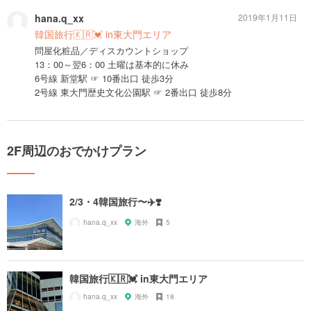
hana.q_xx
2019年1月11日
韓国旅行🇰🇷💓 in東大門エリア
問屋化粧品／ディスカウントショップ
13：00～翌6：00 土曜は基本的に休み
6号線 新堂駅 ☞ 10番出口 徒歩3分
2号線 東大門歴史文化公園駅 ☞ 2番出口 徒歩8分
2F周辺のおでかけプラン
2/3・4韓国旅行〜✈️❣️
hana.q_xx
海外
5
韓国旅行🇰🇷💓 in東大門エリア
hana.q_xx
海外
18