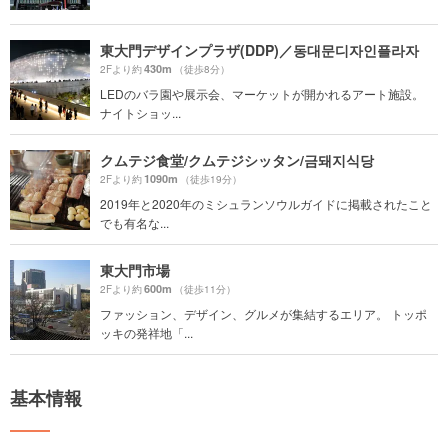
東大門デザインプラザ(DDP)／동대문디자인플라자
430m
2Fより約
（徒歩8分）
LEDのバラ園や展示会、マーケットが開かれるアート施設。
ナイトショッ...
クムテジ食堂/クムテジシッタン/금돼지식당
1090m
2Fより約
（徒歩19分）
2019年と2020年のミシュランソウルガイドに掲載されたこと
でも有名な...
東大門市場
600m
2Fより約
（徒歩11分）
ファッション、デザイン、グルメが集結するエリア。 トッポ
ッキの発祥地「...
基本情報