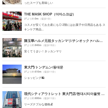
ったスープも美味しい
THE MASK SHOP（더마스크샵）
0m
2Fより約
（徒歩1分）
コスメが安くてお土産にも◎ 2階にはお菓子や日用品もある ス
キンケア商品...
陳玉華ハルメ元祖タッカンマリ/チンオックァハルメ ウォンジョ タッカンマリ/진옥화할매원조닭한마리
840m
2Fより約
（徒歩15分）
安くてうまい！タッカンマリ
東大門/トンデムン/동대문
610m
2Fより約
（徒歩11分）
ショッピング🛍
現代シティアウトレット 東大門店/현대시티아울렛 동대문점
600m
2Fより約
（徒歩11分）
リーズナブルな価格💰