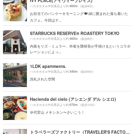
IVY PLACE(アイヴィープレイス)
460m
ハカタホタル中目黒店より約
（徒歩8分）
お目当てのパンケーキモーニング🍽 緑に囲まれた落ち着いた
カフェ。今回はテ...
STARBUCKS RESERVE® ROASTERY TOKYO
460m
ハカタホタル中目黒店より約
（徒歩8分）
内装をリズ・ミュラー、外装を隈研吾が手掛けるというコラボ
レーションによっ...
1LDK apartments.
340m
ハカタホタル中目黒店より約
（徒歩6分）
洗礼された空間
Hacienda del cielo (アシエンダ デル シエロ)
670m
ハカタホタル中目黒店より約
（徒歩12分）
＠代官山 メキシカン〜さいこう！
トラベラーズファクトリー（TRAVELER'S FACTORY）