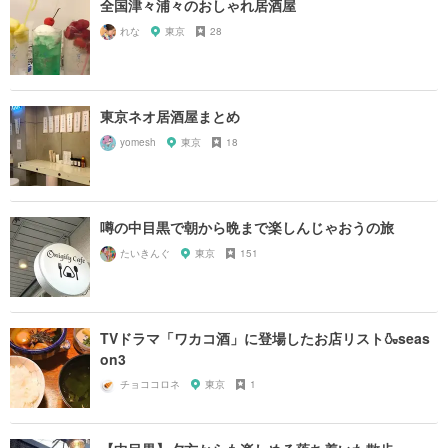
全国津々浦々のおしゃれ居酒屋
れな
東京
28
東京ネオ居酒屋まとめ
yomesh
東京
18
噂の中目黒で朝から晩まで楽しんじゃおうの旅
たいきんぐ
東京
151
TVドラマ「ワカコ酒」に登場したお店リスト🍶seas
on3
チョココロネ
東京
1