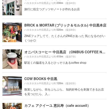
230m
ハカタホタル中目黒店より約
（徒歩4分）
旅行に役立つグッツやノートが作れるお店
BRICK & MORTAR (ブリック＆モルタル) 中目黒本店
520m
ハカタホタル中目黒店より約
（徒歩9分）
ZINEフェアしてて、たくさんのZINEがあった 気になるのがい
くつか◎
オニバスコーヒー 中目黒店 （ONIBUS COFFEE NAKAMEGURO）
410m
ハカタホタル中目黒店より約
（徒歩7分）
駅近くの脇道を入るとひっそりあるcoffee shop
COW BOOKS 中目黒
120m
ハカタホタル中目黒店より約
（徒歩2分）
散策しながら、街をぶらぶら。 知的好奇心を刺激できるお店
を見つけたら、入...
カフェ アクイーユ 恵比寿（cafe accueil）